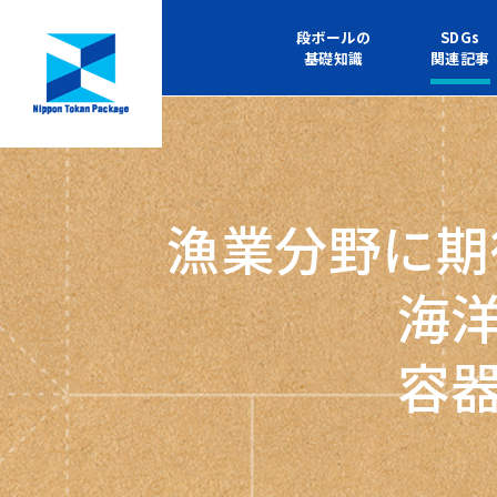
段ボールの
SDGs
基礎知識
関連記事
漁業分野に期
海
容