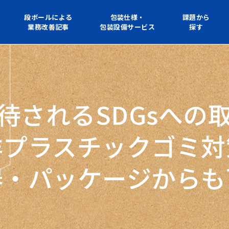
段ボールによる
包装仕様・
課題から
業務改善記事
包装設備サービス
探す
待されるSDGsへの
洋プラスチックゴミ対
器・パッケージからも